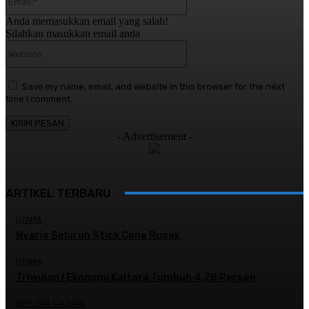
Anda memasukkan email yang salah!
Silahkan masukkan email anda
Website:
Save my name, email, and website in this browser for the next
time I comment.
- Advertisement -
ARTIKEL TERBARU
UTAMA
Nyaris Seluruh Stick Cone Rusak
UTAMA
Triwulan I Ekonomi Kaltara Tumbuh 4,78 Persen
SEPUTAR KALTARA