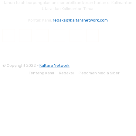
tahun telah berpengalaman menerbitkan koran harian di Kalimantan
Utara dan Kalimantan Timur.
Kontak Kami:
redaksi@kaltaranetwork.com
© Copyright 2022 -
Kaltara Network
Tentang Kami
Redaksi
Pedoman Media Siber