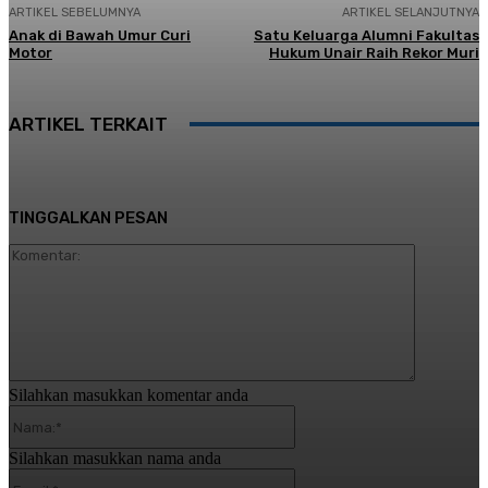
ARTIKEL SEBELUMNYA
ARTIKEL SELANJUTNYA
Anak di Bawah Umur Curi
Satu Keluarga Alumni Fakultas
Motor
Hukum Unair Raih Rekor Muri
ARTIKEL TERKAIT
TINGGALKAN PESAN
Komentar:
Silahkan masukkan komentar anda
Nama:*
Silahkan masukkan nama anda
Email:*