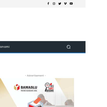
konomi
- Advertisement -