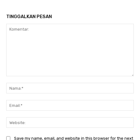
TINGGALKAN PESAN
Komentar:
Na
Ema
Web
Save my name, email, and website in this browser for the next