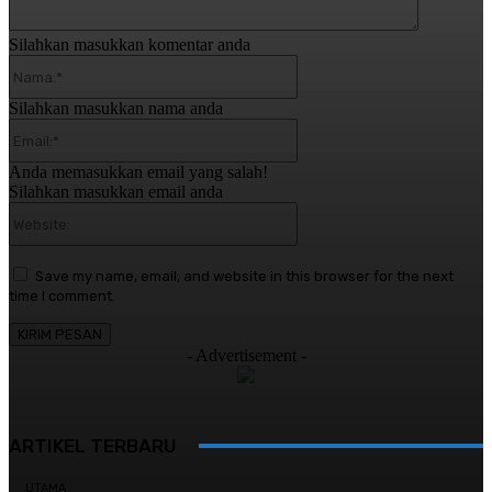
Silahkan masukkan komentar anda
Nama:*
Silahkan masukkan nama anda
Email:*
Anda memasukkan email yang salah!
Silahkan masukkan email anda
Website:
Save my name, email, and website in this browser for the next
time I comment.
- Advertisement -
ARTIKEL TERBARU
UTAMA