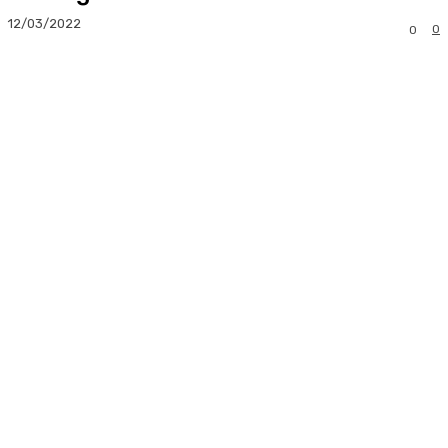
12/03/2022
0
0
Facebook
Twitter
Pinterest
Whats