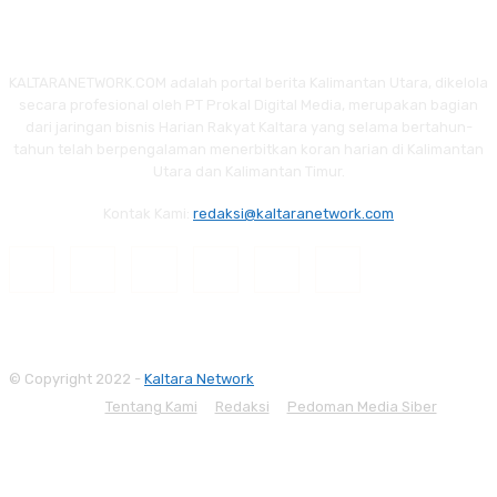
KALTARANETWORK.COM adalah portal berita Kalimantan Utara, dikelola
secara profesional oleh PT Prokal Digital Media, merupakan bagian
dari jaringan bisnis Harian Rakyat Kaltara yang selama bertahun-
tahun telah berpengalaman menerbitkan koran harian di Kalimantan
Utara dan Kalimantan Timur.
Kontak Kami:
redaksi@kaltaranetwork.com
© Copyright 2022 -
Kaltara Network
Tentang Kami
Redaksi
Pedoman Media Siber