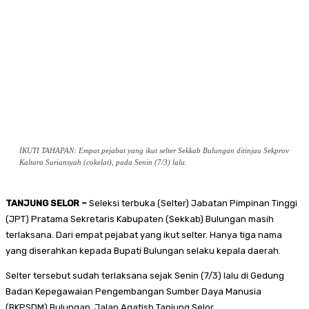
IKUTI TAHAPAN: Empat pejabat yang ikut selter Sekkab Bulungan ditinjau Sekprov
Kaltara Suriansyah (cokelat), pada Senin (7/3) lalu.
TANJUNG SELOR –
Seleksi terbuka (Selter) Jabatan Pimpinan Tinggi
(JPT) Pratama Sekretaris Kabupaten (Sekkab) Bulungan masih
terlaksana. Dari empat pejabat yang ikut selter. Hanya tiga nama
yang diserahkan kepada Bupati Bulungan selaku kepala daerah.
Selter tersebut sudah terlaksana sejak Senin (7/3) lalu di Gedung
Badan Kepegawaian Pengembangan Sumber Daya Manusia
(BKPSDM) Bulungan, Jalan Agatish Tanjung Selor.