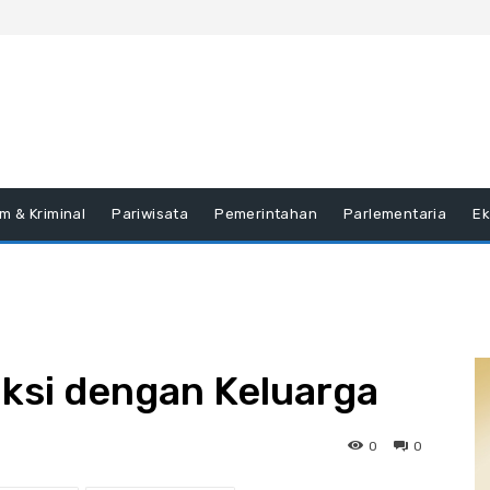
m & Kriminal
Pariwisata
Pemerintahan
Parlementaria
E
aksi dengan Keluarga
0
0