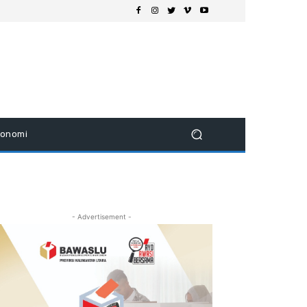
konomi
- Advertisement -