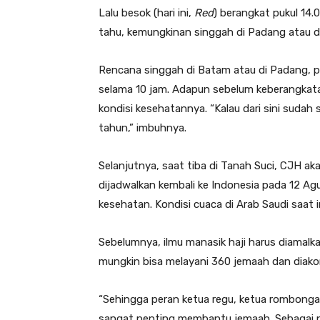
Lalu besok (hari ini,
Red
) berangkat pukul 14.
tahu, kemungkinan singgah di Padang atau di
Rencana singgah di Batam atau di Padang, 
selama 10 jam. Adapun sebelum keberangkatan
kondisi kesehatannya. “Kalau dari sini sudah 
tahun,” imbuhnya.
Selanjutnya, saat tiba di Tanah Suci, CJH ak
dijadwalkan kembali ke Indonesia pada 12 A
kesehatan. Kondisi cuaca di Arab Saudi saat i
Sebelumnya, ilmu manasik haji harus diamalk
mungkin bisa melayani 360 jemaah dan diak
“Sehingga peran ketua regu, ketua rombonga
sangat penting membantu jemaah. Sebagai pe