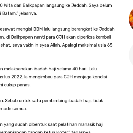
00 Wita dari Balikpapan langsung ke Jeddah. Saya belum
 Batam,” jelasnya.
pesawat mengisi BBM lalu langsung berangkat ke Jeddah
, di Balikpapan nanti para CJH akan diperiksa kembali
sehat, saya yakin in syaa Allah. Apalagi maksimal usia 65
an melaksanakan ibadah haji selama 40 hari. Lalu
gustus 2022. Ia mengimbau para CJH menjaga kondisi
ni cukup panas.
an. Sebab untuk satu pembimbing ibadah haji, tidak
omodir semua.
n yang sudah dibentuk saat pelatihan manasik haji
rpanjangan tangan ketua kloter,” tegasnya.