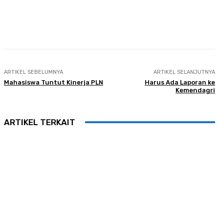
Facebook
Twitter
Pinterest
Whats
ARTIKEL SEBELUMNYA
ARTIKEL SELANJUTNYA
Mahasiswa Tuntut Kinerja PLN
Harus Ada Laporan ke
Kemendagri
ARTIKEL TERKAIT