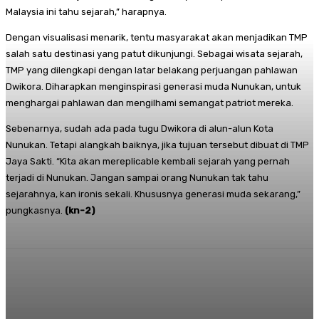
Malaysia ini tahu sejarah,” harapnya.
Dengan visualisasi menarik, tentu masyarakat akan menjadikan TMP
salah satu destinasi yang patut dikunjungi. Sebagai wisata sejarah,
TMP yang dilengkapi dengan latar belakang perjuangan pahlawan
Dwikora. Diharapkan menginspirasi generasi muda Nunukan, untuk
menghargai pahlawan dan mengilhami semangat patriot mereka.
Sebenarnya, sudah ada pada tugu Dwikora di alun-alun Kota
Nunukan. Tetapi alangkah baiknya, jika tujuan tersebut dibuat di TMP
Jaya Sakti. “Kita akan mereplicable kembali sejarah yang pernah
terjadi di Nunukan. Jangan sampai orang Nunukan tak tahu
sejarahnya, kan ironis sekali. Khususnya generasi muda sekarang,”
pungkasnya.
(kn-2)
Facebook
Twitter
Pinterest
Whats