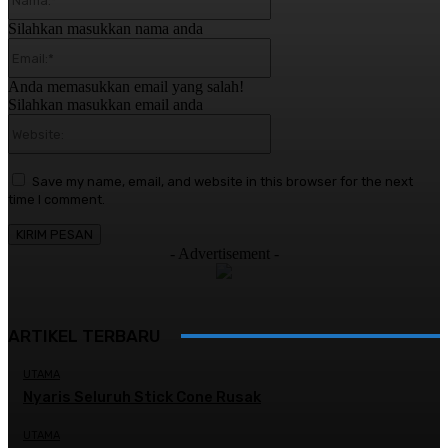
Silahkan masukkan nama anda
Email:*
Anda memasukkan email yang salah!
Silahkan masukkan email anda
Website:
Save my name, email, and website in this browser for the next
time I comment.
- Advertisement -
ARTIKEL TERBARU
UTAMA
Nyaris Seluruh Stick Cone Rusak
UTAMA