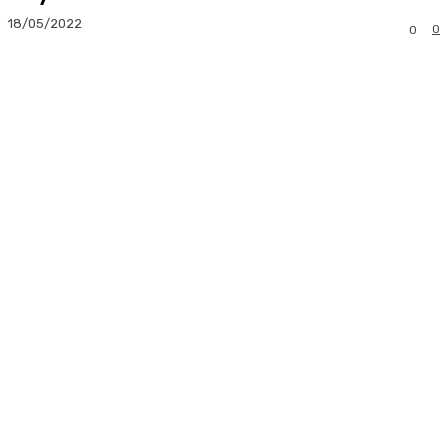
18/05/2022
0
0
Facebook
Twitter
Pinterest
Whats