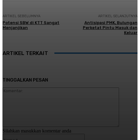
ARTIKEL SEBELUMNYA
ARTIKEL SELANJUTNYA
Potensi SBW di KTT Sangat
Antisipasi PMK, Bulungan
Menjanjikan
Perketat Pintu Masuk dan
Keluar
ARTIKEL TERKAIT
TINGGALKAN PESAN
Komentar:
Silahkan masukkan komentar anda
Nama:*