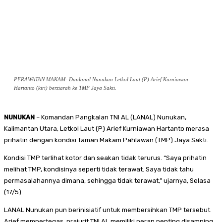
PERAWATAN MAKAM: Danlanal Nunukan Letkol Laut (P) Arief Kurniawan
Hartanto (kiri) berziarah ke TMP Jaya Sakti.
NUNUKAN
– Komandan Pangkalan TNI AL (LANAL) Nunukan,
Kalimantan Utara, Letkol Laut (P) Arief Kurniawan Hartanto merasa
prihatin dengan kondisi Taman Makam Pahlawan (TMP) Jaya Sakti.
Kondisi TMP terlihat kotor dan seakan tidak terurus. “Saya prihatin
melihat TMP, kondisinya seperti tidak terawat. Saya tidak tahu
permasalahannya dimana, sehingga tidak terawat,” ujarnya, Selasa
(17/5).
LANAL Nunukan pun berinisiatif untuk membersihkan TMP tersebut.
Arief mempertegas, prajurit TNI AL memiliki peran penting disamping