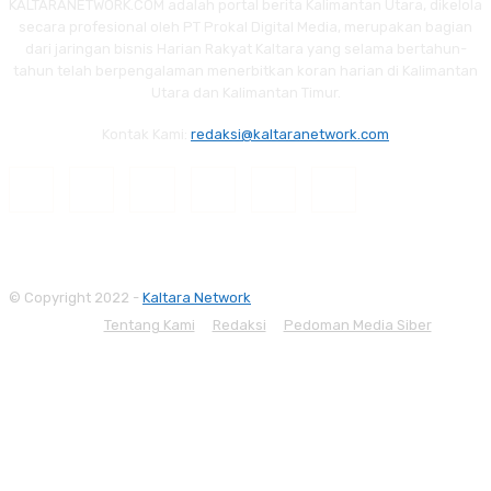
KALTARANETWORK.COM adalah portal berita Kalimantan Utara, dikelola
secara profesional oleh PT Prokal Digital Media, merupakan bagian
dari jaringan bisnis Harian Rakyat Kaltara yang selama bertahun-
tahun telah berpengalaman menerbitkan koran harian di Kalimantan
Utara dan Kalimantan Timur.
Kontak Kami:
redaksi@kaltaranetwork.com
© Copyright 2022 -
Kaltara Network
Tentang Kami
Redaksi
Pedoman Media Siber