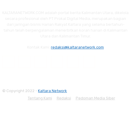
KALTARANETWORK.COM adalah portal berita Kalimantan Utara, dikelola
secara profesional oleh PT Prokal Digital Media, merupakan bagian
dari jaringan bisnis Harian Rakyat Kaltara yang selama bertahun-
tahun telah berpengalaman menerbitkan koran harian di Kalimantan
Utara dan Kalimantan Timur.
Kontak Kami:
redaksi@kaltaranetwork.com
© Copyright 2022 -
Kaltara Network
Tentang Kami
Redaksi
Pedoman Media Siber