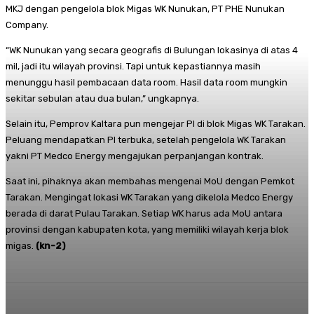
MKJ dengan pengelola blok Migas WK Nunukan, PT PHE Nunukan
Company.
“WK Nunukan yang secara geografis di Bulungan lokasinya di atas 4
mil, jadi itu wilayah provinsi. Tapi untuk kepastiannya masih
menunggu hasil pembacaan data room. Hasil data room mungkin
sekitar sebulan atau dua bulan,” ungkapnya.
Selain itu, Pemprov Kaltara pun mengejar PI di blok Migas WK Tarakan.
Peluang mendapatkan PI terbuka, setelah pengelola WK Tarakan
yakni PT Medco Energy mengajukan perpanjangan kontrak.
Saat ini, pihaknya akan membahas mengenai MoU dengan Pemkot
Tarakan. Mengingat lokasi WK Tarakan yang dikelola Medco Energy
berada di darat Pulau Tarakan. Setiap WK harus ada MoU antara
provinsi dengan kabupaten kota, yang memiliki wilayah kerja blok
migas.
(kn-2)