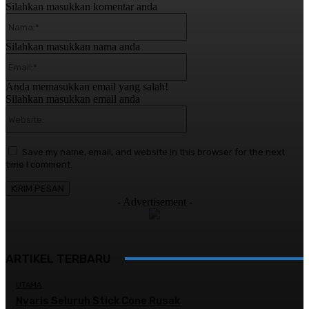
Silahkan masukkan komentar anda
Nama:*
Silahkan masukkan nama anda
Email:*
Anda memasukkan email yang salah!
Silahkan masukkan email anda
Website:
Save my name, email, and website in this browser for the next
time I comment.
- Advertisement -
ARTIKEL TERBARU
UTAMA
Nyaris Seluruh Stick Cone Rusak