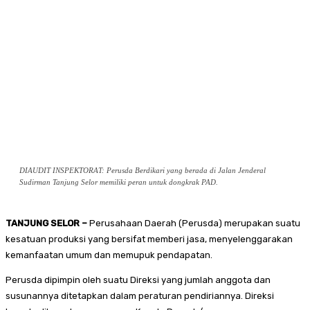
DIAUDIT INSPEKTORAT: Perusda Berdikari yang berada di Jalan Jenderal
Sudirman Tanjung Selor memiliki peran untuk dongkrak PAD.
TANJUNG SELOR –
Perusahaan Daerah (Perusda) merupakan suatu
kesatuan produksi yang bersifat memberi jasa, menyelenggarakan
kemanfaatan umum dan memupuk pendapatan.
Perusda dipimpin oleh suatu Direksi yang jumlah anggota dan
susunannya ditetapkan dalam peraturan pendiriannya. Direksi