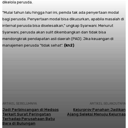
dikelola perusda.
“Mulai tahun lalu hingga hari ini, pemda tak ada penyertaan modal
bagi perusda. Penyertaan modal bisa dikucurkan, apabila masalah di
internal perusda bisa diselesaikan,” ungkap Syarwani. Menurut
Syarwani, perusda akan sulit dikembangkan dan tidak bisa
mendongkrak pendapatan asli daerah (PAD). Jika keuangan di
manajemen perusda ”tidak sehat”.
(kn2)
Facebook
Twitter
Pinterest
Whats
ARTIKEL SEBELUMNYA
ARTIKEL SELANJUTNYA
Jadi Perbincangan di Medsos
Kejurprov Panahan Jadikan
Terkait Surat Peringatan
Ajang Seleksi Menuju Kejurnas
Terhadap Perusahaan Batu
Bara di Bulungan