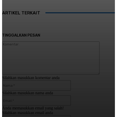
ARTIKEL TERKAIT
TINGGALKAN PESAN
Komentar:
Silahkan masukkan komentar anda
Nama:*
Silahkan masukkan nama anda
Email:*
Anda memasukkan email yang salah!
Silahkan masukkan email anda