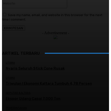
Website:
Save my name, email, and website in this browser for the next
time I comment.
- Advertisement -
ARTIKEL TERBARU
UTAMA
Nyaris Seluruh Stick Cone Rusak
UTAMA
Triwulan I Ekonomi Kaltara Tumbuh 4,78 Persen
SEPUTAR KALTARA
Ekspor Udang Capai 7.000 Ton
PEMERINTAHAN