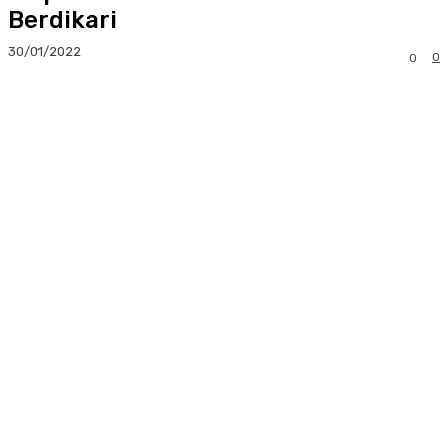
Berdikari
30/01/2022
0
0
Facebook
Twitter
Pinterest
Whats