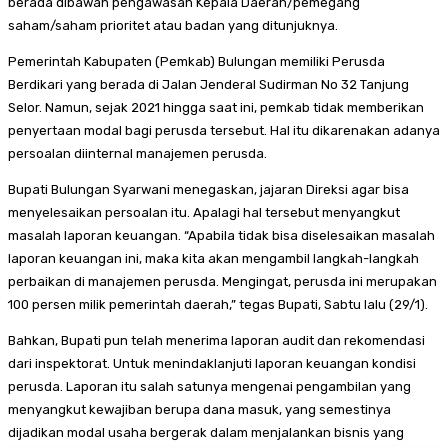
berada dibawah pengawasan Kepala Daerah/pemegang
saham/saham prioritet atau badan yang ditunjuknya.
Pemerintah Kabupaten (Pemkab) Bulungan memiliki Perusda
Berdikari yang berada di Jalan Jenderal Sudirman No 32 Tanjung
Selor. Namun, sejak 2021 hingga saat ini, pemkab tidak memberikan
penyertaan modal bagi perusda tersebut. Hal itu dikarenakan adanya
persoalan diinternal manajemen perusda.
Bupati Bulungan Syarwani menegaskan, jajaran Direksi agar bisa
menyelesaikan persoalan itu. Apalagi hal tersebut menyangkut
masalah laporan keuangan. “Apabila tidak bisa diselesaikan masalah
laporan keuangan ini, maka kita akan mengambil langkah-langkah
perbaikan di manajemen perusda. Mengingat, perusda ini merupakan
100 persen milik pemerintah daerah,” tegas Bupati, Sabtu lalu (29/1).
Bahkan, Bupati pun telah menerima laporan audit dan rekomendasi
dari inspektorat. Untuk menindaklanjuti laporan keuangan kondisi
perusda. Laporan itu salah satunya mengenai pengambilan yang
menyangkut kewajiban berupa dana masuk, yang semestinya
dijadikan modal usaha bergerak dalam menjalankan bisnis yang