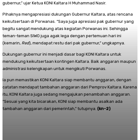
gubernur,” ujar Ketua KONI Kaltara H Muhammad Nasir.
Pihaknya mengapresiasi dukungan Gubernur Kaltara, atas rencana
keikutsertaan di Porwanas. “Saya juga apresiasi pak gubernur yang
begitu sangat mendukung atas kegiatan Porwanas ini. Sehingga
teman-teman SIWO juga agak lega dengan pertemuan hari ini
(kemarin,
Red
), mendapat restu dari pak gubernur,” ungkapnya.
Dukungan gubernur ini menjadi dasar bagi KONI Kaltara untuk
mendukung keikutsertaan kontingen Kaltara. Baik anggaran maupun
administrasi kelengkapan untuk mengikuti Porwanas.
Ia pun memastikan KONI Kaltara siap membantu anggaran, dengan
catatan mendapat tambahan anggaran dari Pemprov Kaltara. Karena
itu, KONI Kaltara juga sedang mengajukan penambahan anggaran.
“Sesuai yang kita bicarakan, KONI siap membantu asalkan ada
tambahan anggaran dari pemerintah,” tutupnya.
(kn-2)