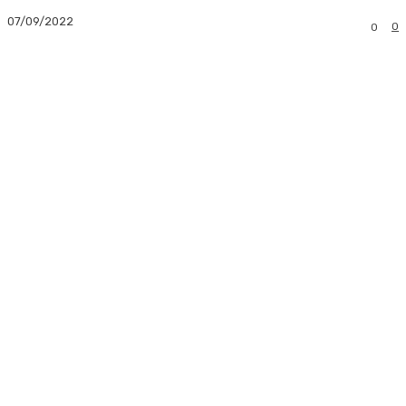
07/09/2022
0
0
Facebook
Twitter
Pinterest
Whats