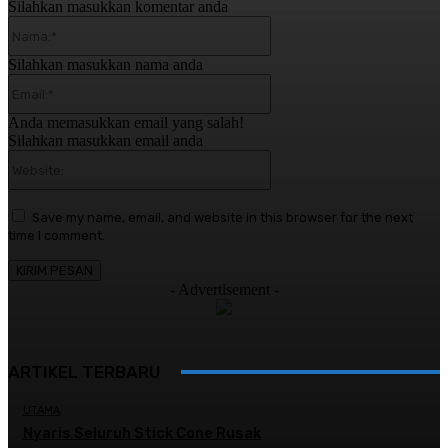
Silahkan masukkan komentar anda
Nama:*
Silahkan masukkan nama anda
Email:*
Anda memasukkan email yang salah!
Silahkan masukkan email anda
Website:
Save my name, email, and website in this browser for the next
time I comment.
- Advertisement -
ARTIKEL TERBARU
UTAMA
Nyaris Seluruh Stick Cone Rusak