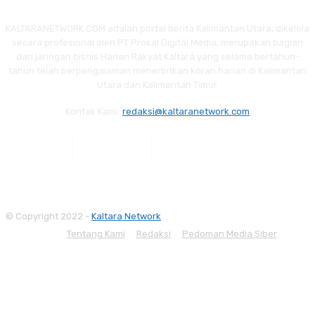
KALTARANETWORK.COM adalah portal berita Kalimantan Utara, dikelola
secara profesional oleh PT Prokal Digital Media, merupakan bagian
dari jaringan bisnis Harian Rakyat Kaltara yang selama bertahun-
tahun telah berpengalaman menerbitkan koran harian di Kalimantan
Utara dan Kalimantan Timur.
Kontak Kami:
redaksi@kaltaranetwork.com
© Copyright 2022 -
Kaltara Network
Tentang Kami
Redaksi
Pedoman Media Siber