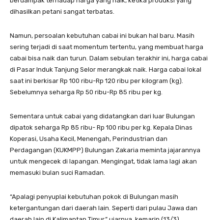
berdampak terhadap harga yang naik, ketika produksi yang
dihasilkan petani sangat terbatas.
Namun, persoalan kebutuhan cabai ini bukan hal baru. Masih
sering terjadi di saat momentum tertentu, yang membuat harga
cabai bisa naik dan turun. Dalam sebulan terakhir ini, harga cabai
di Pasar Induk Tanjung Selor merangkak naik. Harga cabai lokal
saat ini berkisar Rp 100 ribu-Rp 120 ribu per kilogram (kg).
Sebelumnya seharga Rp 50 ribu-Rp 85 ribu per kg.
Sementara untuk cabai yang didatangkan dari luar Bulungan
dipatok seharga Rp 85 ribu- Rp 100 ribu per kg. Kepala Dinas
Koperasi, Usaha Kecil, Menengah, Perindustrian dan
Perdagangan (KUKMPP) Bulungan Zakaria meminta jajarannya
untuk mengecek di lapangan. Mengingat, tidak lama lagi akan
memasuki bulan suci Ramadan.
“Apalagi penyuplai kebutuhan pokok di Bulungan masih
ketergantungan dari daerah lain. Seperti dari pulau Jawa dan
daerah lain di Kalimantan Timur,” ujarnya, kemarin (13/3).