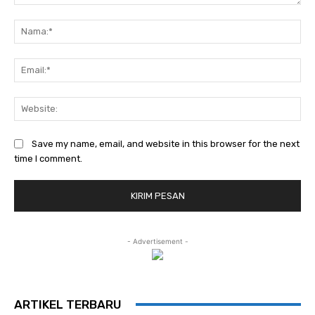
Komentar:
Na
Ema
Web
Save my name, email, and website in this browser for the next
time I comment.
- Advertisement -
ARTIKEL TERBARU